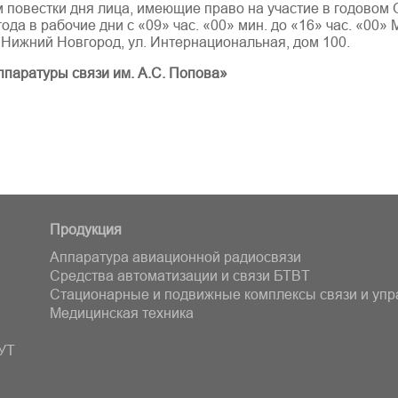
 повестки дня лица, имеющие право на участие в годовом
года в рабочие дни с «09» час. «00» мин. до «16» час. «00» 
. Нижний Новгород, ул. Интернациональная, дом 100.
ппаратуры связи им. А.С. Попова»
Продукция
Аппаратура авиационной радиосвязи
Средства автоматизации и связи БТВT
Стационарные и подвижные комплексы связи и уп
Медицинская техника
УТ