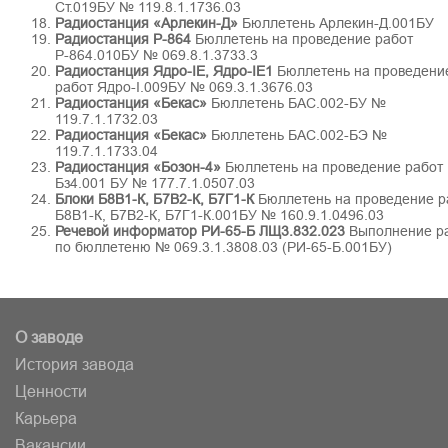
Ст.019БУ № 119.8.1.1736.03
Радиостанция «Арлекин-Д»
Бюллетень Арлекин-Д.001БУ
Радиостанция Р-864
Бюллетень на проведение работ
Р-864.010БУ № 069.8.1.3733.3
Радиостанция Ядро-IE, Ядро-IE1
Бюллетень на проведени
работ Ядро-I.009БУ № 069.3.1.3676.03
Радиостанция «Бекас»
Бюллетень БАС.002-БУ №
119.7.1.1732.03
Радиостанция «Бекас»
Бюллетень БАС.002-БЭ №
119.7.1.1733.04
Радиостанция «Бозон-4»
Бюллетень на проведение работ
Бз4.001 БУ № 177.7.1.0507.03
Блоки Б8В1-К, Б7В2-К, Б7Г1-К
Бюллетень на проведение р
Б8В1-К, Б7В2-К, Б7Г1-К.001БУ № 160.9.1.0496.03
Речевой информатор РИ-65-Б ЛЩ3.832.023
Выполнение р
по бюллетеню № 069.3.1.3808.03 (РИ-65-Б.001БУ)
О заводе
История завода
Ценности
Карьера
Вакансии