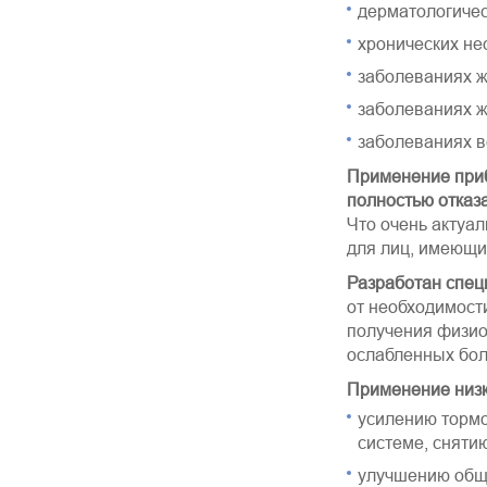
дерматологичес
хронических не
заболеваниях ж
заболеваниях ж
заболеваниях в
Применение приб
полностью отказ
Что очень актуа
для лиц, имеющи
Разработан спец
от необходимост
получения физио
ослабленных бол
Применение низк
усилению тормо
системе, сняти
улучшению обще