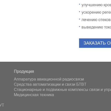
улучшению кров
ускорению реге
лечению отеков
выведению токс
ЗАКАЗАТЬ 
Продукция
Аппаратура авиационной радиосвязи
Средства автоматизации и связи БТВT
Стационарные и подвижные комплексы связи и уп
Медицинская техника
УТ